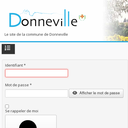
Le site de la commune de Donneville
TPL_PROTOSTAR_TOGGLE_MENU
Identifiant
Accueil
*
La commune
Côté Pratique
Mot de passe
*
Afficher le mot de passe
Loisirs & Découvertes
Se rappeler de moi