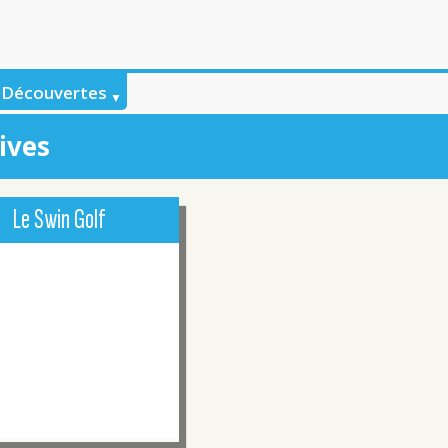
& Découvertes
ives
Le Swin Golf