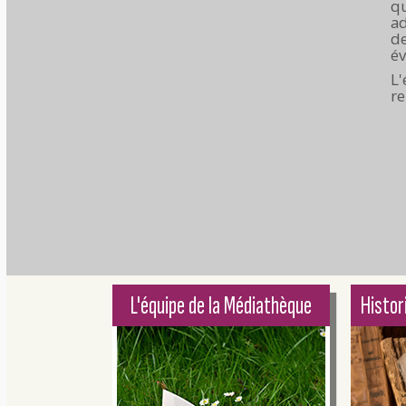
q
ad
de
év
L'
re
L'équipe de la Médiathèque
Histor