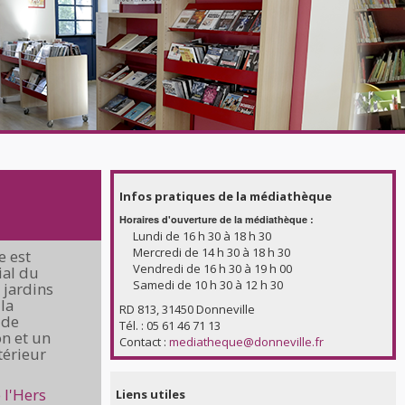
Infos pratiques de la médiathèque
Horaires d'ouverture de la médiathèque :
Lundi de 16 h 30 à 18 h 30
Mercredi de 14 h 30 à 18 h 30
e est
Vendredi de 16 h 30 à 19 h 00
ial du
Samedi de 10 h 30 à 12 h 30
 jardins
 la
RD 813, 31450 Donneville
 de
Tél. : 05 61 46 71 13
on et un
Contact :
mediatheque@donneville.fr
térieur
 l'Hers
Liens utiles