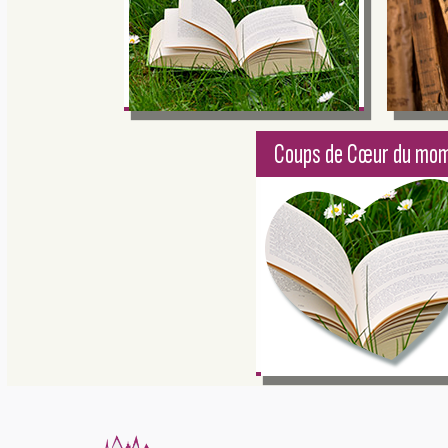
Coups de Cœur du mo
Photo : pixabay.com
Où vo
Proust
larmes 
Roman familial de
elles s