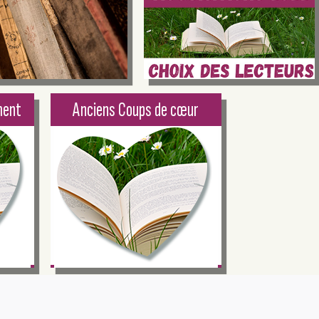
ment
Anciens Coups de cœur
Photo : pixabay.com
Coups de cœur de l'été
nt les
2022
quand
èchent