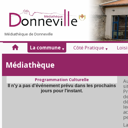
Médiathèque de Donneville
La commune
Côté Pratique
Lois
Médiathèque
Programmation Culturelle
Au
si
Pr
de
dé
le
ac
pe
La